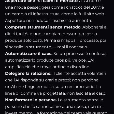
Aspettare che "si calmi il mercato".
L'AI non è
una moda passeggera come i chatbot del 2017: è
un cambio di infrastruttura, come lo fu il sito web.
Aspettare non riduce il rischio, lo aumenta.
Comprare strumenti senza metodo.
Abbonarsi a
dieci tool AI e non cambiare nessun processo
produce solo costi. Prima si mappa il processo, poi
si sceglie lo strumento — mai il contrario.
Automatizzare il caos.
Se un processo è confuso,
automatizzarlo produce caos più veloce. L'AI
amplifica ciò che trova: ordine o disordine.
Delegare la relazione.
Il cliente accetta volentieri
che l'AI risponda su orari e prezzi; non perdona
un'AI che finge empatia su un reclamo serio. La
linea di confine va progettata, non lasciata al caso.
Non formare le persone.
Lo strumento senza le
persone che lo sanno usare è una spesa, non un
investimento. La formazione del team vale quanto