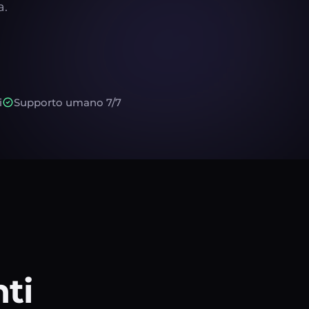
a.
i
Supporto umano 7/7
nti