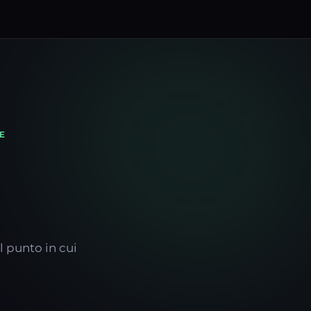
E
l punto in cui