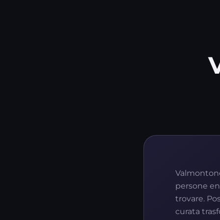
Valmontone 
persone eno
trovare. Po
curata tras