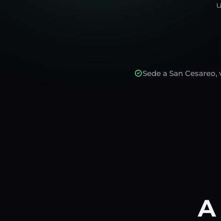
u
Sede a San Cesareo,
A 