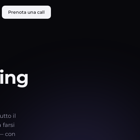
Prenota una call
ing
tto il
 farsi
 — con